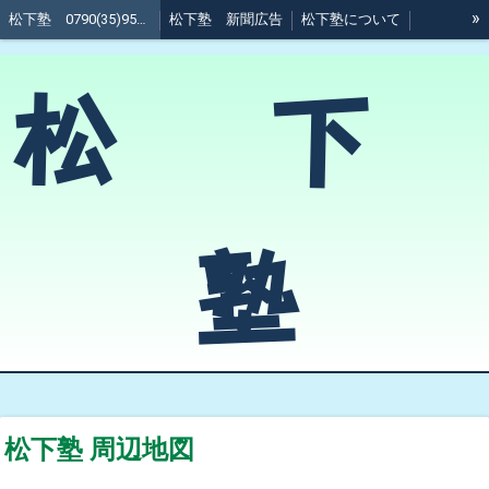
»
松下塾 0790(35)9511 @加西市
松下塾 新聞広告
松下塾について
松下塾 受講科目
松下塾 料金
松下塾 周辺地図
松 下
（塾生向け資料）松下塾ガイド
塾
松下塾 周辺地図